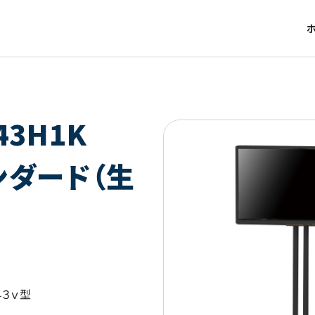
43H1K
ンダード（生
４３ｖ型