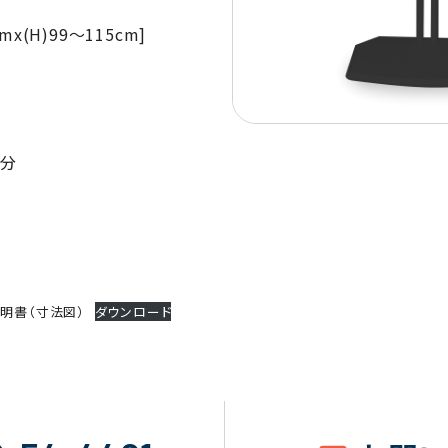
cmx(H)99～115cm]
０分
立説明書（寸法図）
ダウンロード