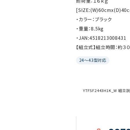
耐荷重：１６ｋｇ
[SIZE:(W)60cmx(D)40
・カラー：ブラック
・重量：8.5kg
・JAN:4518213008431
【組立式】組立時間：約３
24～43型対応
YTFSF2443H1K_W 組