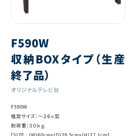
F590W
収納BOXタイプ（生産
終了品）
オリジナルテレビ台
F590W
推奨サイズ：～２６ｖ型
耐荷重：３０ｋｇ
[SIZE : (W)60cmx(D)29.5cmx(H)37.1cm]