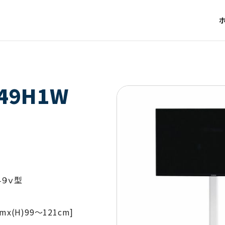
449H1W
４９ｖ型
cmx(H)99～121cm]