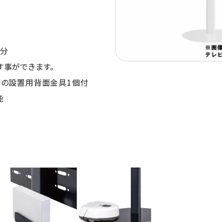
５分
す事ができます。
等の設置用背面金具1個付
能