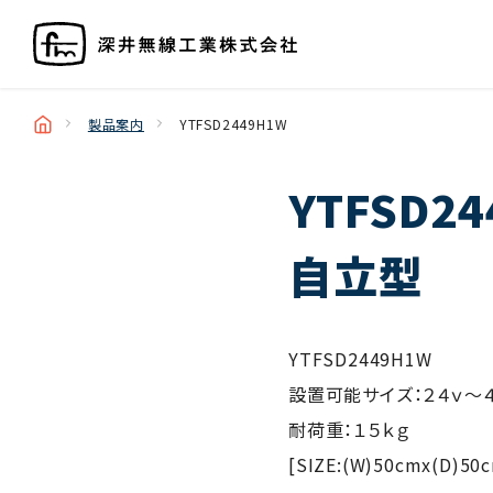
製品案内
YTFSD2449H1W
YTFSD2
自立型
YTFSD2449H1W
設置可能サイズ：２４ｖ～
耐荷重：１５ｋｇ
[SIZE:(W)50cmx(D)50